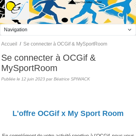
Olympique Club Giffois - OCGif
Panneau de gestion des cookies
Accueil
Se connecter à OCGif & MySportRoom
Se connecter à OCGif &
MySportRoom
Publiée le
12 juin 2023
par Béatrice SPIWACK
L'offre OCGif x My Sport Room
En complément de votre activité sportive à l'OCGif, nous vous