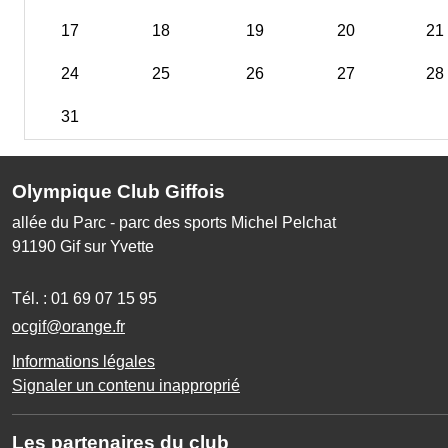
17
18
19
20
21
24
25
26
27
28
31
Olympique Club Giffois
allée du Parc - parc des sports Michel Pelchat
91190
Gif sur Yvette
Tél. :
01 69 07 15 95
ocgif@orange.fr
Informations légales
Signaler un contenu inapproprié
Les partenaires du club