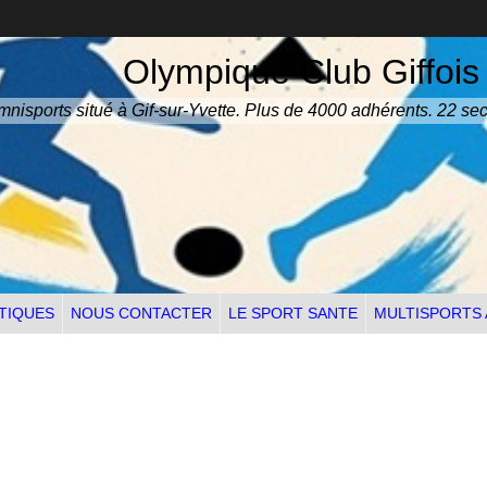
Olympique Club Giffois
nisports situé à Gif-sur-Yvette. Plus de 4000 adhérents. 22 sec
TIQUES
NOUS CONTACTER
LE SPORT SANTE
MULTISPORTS