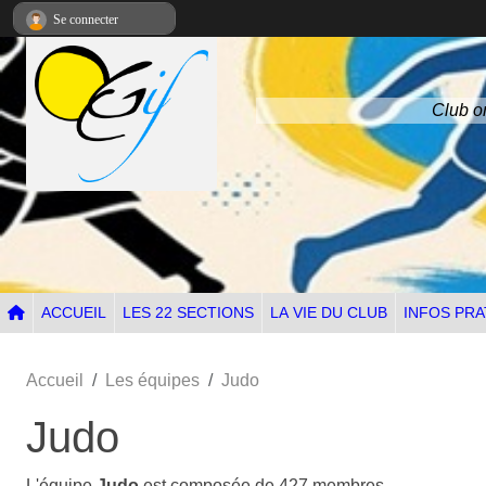
Panneau de gestion des cookies
Se connecter
Club om
ACCUEIL
LES 22 SECTIONS
LA VIE DU CLUB
INFOS PRA
Accueil
Les équipes
Judo
Judo
L'équipe
Judo
est composée de 427 membres.