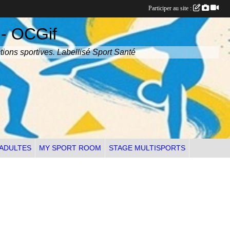
Participer au site :
 - OCGif
tions sportives. Labellisé Sport Santé
 ADULTES
MY SPORT ROOM
STAGE MULTISPORTS