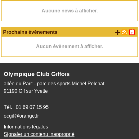
Aucune news à afficher.
+ d'
Prochains événements
Aucun évènement à afficher.
Olympique Club Giffois
allée du Parc - parc des sports Michel Pelchat
91190
Gif sur Yvette
Tél. :
01 69 07 15 95
ocgif@orange.fr
Informations légales
Signaler un contenu inapproprié