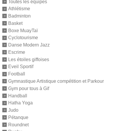
Toutes les équipes
Athlétisme
Badminton
Basket
Boxe MuayTaï
Cyclotourisme
Danse Modern Jazz
Escrime
Les étoiles giffoises
Eveil Sportif
Football
Gymnastique Artistique compétition et Parkour
Gym pour tous à Gif
Handball
Hatha Yoga
Judo
Pétanque
Roundnet