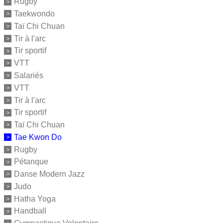
Rugby
Taekwondo
Taï Chi Chuan
Tir à l'arc
Tir sportif
VTT
Salariés
VTT
Tir à l'arc
Tir sportif
Taï Chi Chuan
Tae Kwon Do
Rugby
Pétanque
Danse Modern Jazz
Judo
Hatha Yoga
Handball