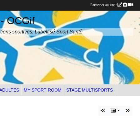
Participer au site :
 - OCGif
tions sportives. Labellisé Sport Santé
 ADULTES
MY SPORT ROOM
STAGE MULTISPORTS