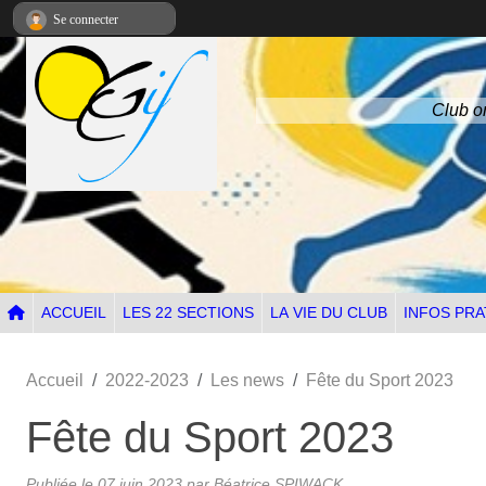
Panneau de gestion des cookies
Se connecter
Club om
ACCUEIL
LES 22 SECTIONS
LA VIE DU CLUB
INFOS PRA
Accueil
2022-2023
Les news
Fête du Sport 2023
Fête du Sport 2023
Publiée le
07 juin 2023
par Béatrice SPIWACK