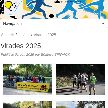
Olympique Club Giffois - OCGif
Panneau de gestion des cookies
Accueil
virades 2025
virades 2025
Publié le
01 oct. 2025
par Béatrice SPIWACK