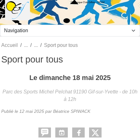
Olympique Club Giffois - OCGif
Panneau de gestion des cookies
Accueil
Sport pour tous
Sport pour tous
Le
dimanche
18
mai
2025
Parc des Sports Michel Pelchat
91190
Gif-sur-Yvette
- de 10h
à 12h
Publié le
12 mai 2025
par Béatrice SPIWACK