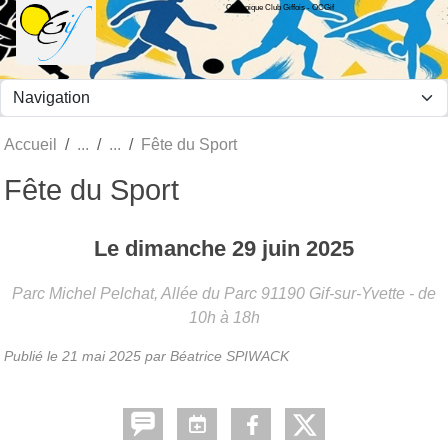
Olympique Club Giffois - OCGif
Panneau de gestion des cookies
Accueil
Fête du Sport
Fête du Sport
Le
dimanche
29
juin
2025
Parc Michel Pelchat, Allée du Parc
91190
Gif-sur-Yvette
- de
10h à 18h
Publié le
21 mai 2025
par Béatrice SPIWACK