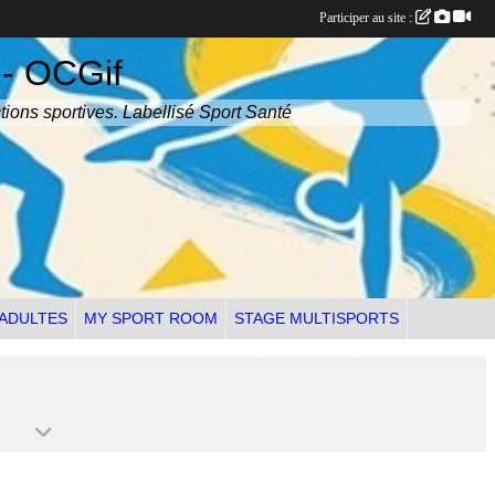
Participer au site :
 - OCGif
tions sportives. Labellisé Sport Santé
 ADULTES
MY SPORT ROOM
STAGE MULTISPORTS