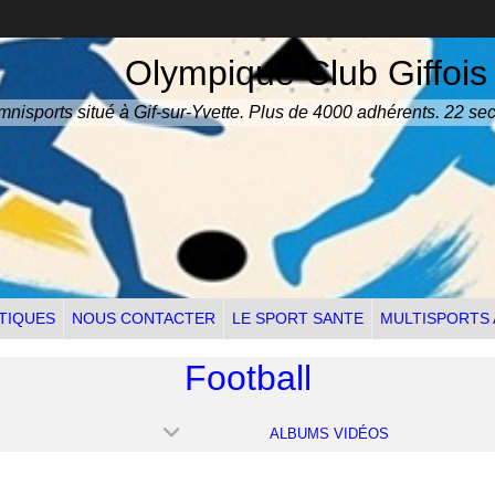
Olympique Club Giffois
nisports situé à Gif-sur-Yvette. Plus de 4000 adhérents. 22 sec
TIQUES
NOUS CONTACTER
LE SPORT SANTE
MULTISPORTS
Football
ALBUMS VIDÉOS