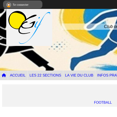
Panneau de gestion des cookies
Se connecter
Club om
ACCUEIL
LES 22 SECTIONS
LA VIE DU CLUB
INFOS PRA
FOOTBALL