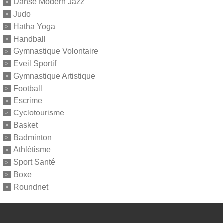
Danse Modern Jazz
Judo
Hatha Yoga
Handball
Gymnastique Volontaire
Eveil Sportif
Gymnastique Artistique
Football
Escrime
Cyclotourisme
Basket
Badminton
Athlétisme
Sport Santé
Boxe
Roundnet