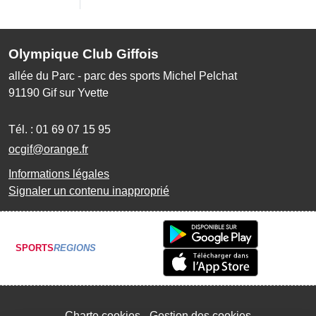
Olympique Club Giffois
allée du Parc - parc des sports Michel Pelchat
91190
Gif sur Yvette
Tél. :
01 69 07 15 95
ocgif@orange.fr
Informations légales
Signaler un contenu inapproprié
SPORTS
REGIONS
Charte cookies
Gestion des cookies