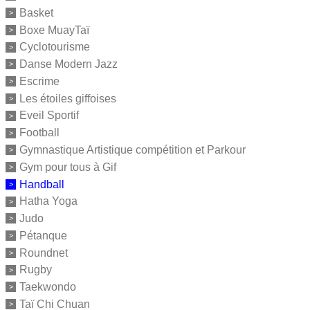
Basket
Boxe MuayTaï
Cyclotourisme
Danse Modern Jazz
Escrime
Les étoiles giffoises
Eveil Sportif
Football
Gymnastique Artistique compétition et Parkour
Gym pour tous à Gif
Handball
Hatha Yoga
Judo
Pétanque
Roundnet
Rugby
Taekwondo
Taï Chi Chuan