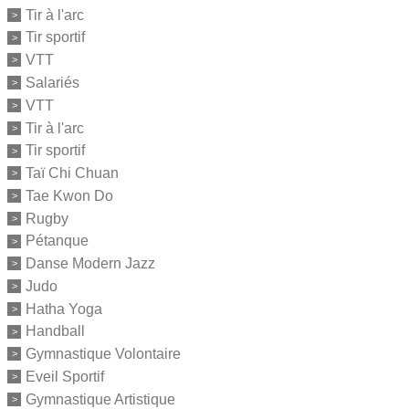
Tir à l'arc
Tir sportif
VTT
Salariés
VTT
Tir à l'arc
Tir sportif
Taï Chi Chuan
Tae Kwon Do
Rugby
Pétanque
Danse Modern Jazz
Judo
Hatha Yoga
Handball
Gymnastique Volontaire
Eveil Sportif
Gymnastique Artistique