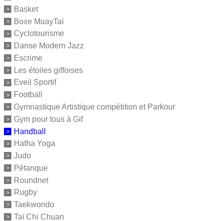
Basket
Boxe MuayTaï
Cyclotourisme
Danse Modern Jazz
Escrime
Les étoiles giffoises
Eveil Sportif
Football
Gymnastique Artistique compétition et Parkour
Gym pour tous à Gif
Handball
Hatha Yoga
Judo
Pétanque
Roundnet
Rugby
Taekwondo
Taï Chi Chuan