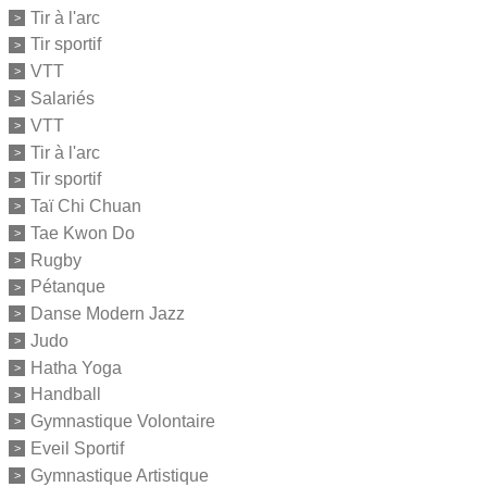
Tir à l'arc
Tir sportif
VTT
Salariés
VTT
Tir à l'arc
Tir sportif
Taï Chi Chuan
Tae Kwon Do
Rugby
Pétanque
Danse Modern Jazz
Judo
Hatha Yoga
Handball
Gymnastique Volontaire
Eveil Sportif
Gymnastique Artistique