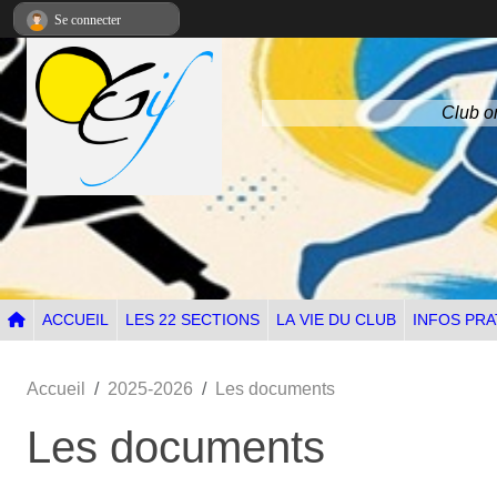
Panneau de gestion des cookies
Se connecter
Club om
ACCUEIL
LES 22 SECTIONS
LA VIE DU CLUB
INFOS PRA
Accueil
2025-2026
Les documents
Les documents