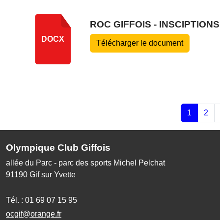
ROC GIFFOIS - INSCIPTIO
DOCX
Télécharger le document
1
2
Olympique Club Giffois
allée du Parc - parc des sports Michel Pelchat
91190
Gif sur Yvette
Tél. :
01 69 07 15 95
ocgif@orange.fr