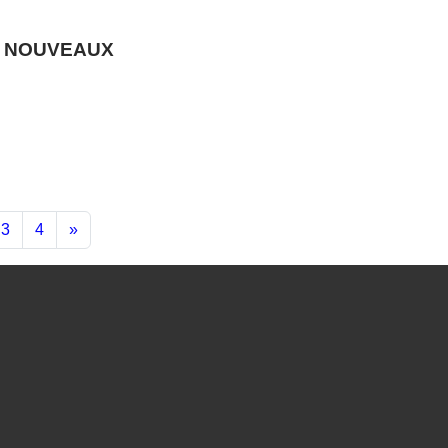
NS NOUVEAUX
3
4
»