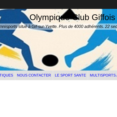
Olympique Club Giffois
nisports situé à Gif-sur-Yvette. Plus de 4000 adhérents. 22 sec
TIQUES
NOUS CONTACTER
LE SPORT SANTE
MULTISPORTS