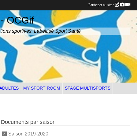
Participer au site :
 - OCGif
tions sportives. Labellisé Sport Santé
 ADULTES
MY SPORT ROOM
STAGE MULTISPORTS
Documents par saison
Saison 2019-2020