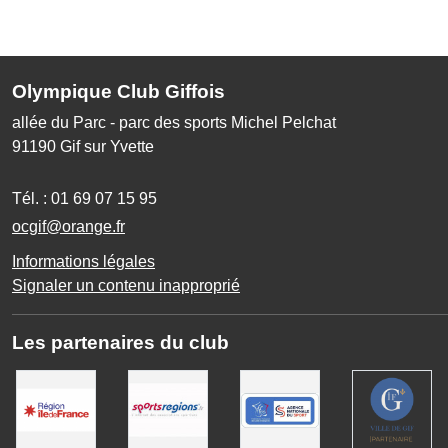
Olympique Club Giffois
allée du Parc - parc des sports Michel Pelchat
91190
Gif sur Yvette
Tél. :
01 69 07 15 95
ocgif@orange.fr
Informations légales
Signaler un contenu inapproprié
Les partenaires du club