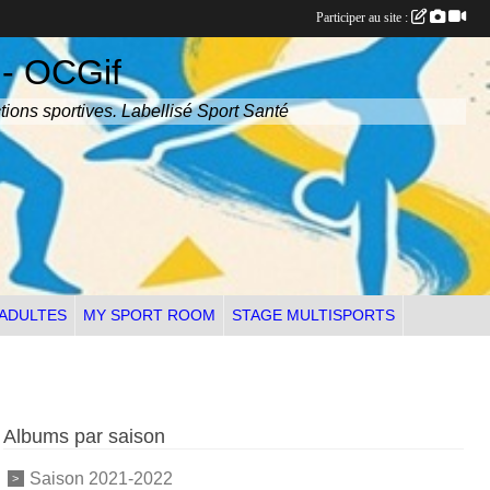
Participer au site :
 - OCGif
tions sportives. Labellisé Sport Santé
 ADULTES
MY SPORT ROOM
STAGE MULTISPORTS
Albums par saison
Saison 2021-2022