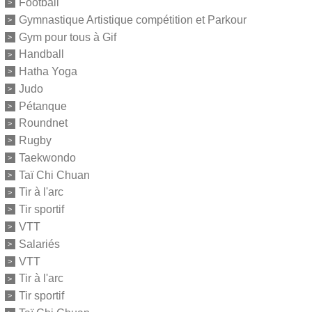
Football
Gymnastique Artistique compétition et Parkour
Gym pour tous à Gif
Handball
Hatha Yoga
Judo
Pétanque
Roundnet
Rugby
Taekwondo
Taï Chi Chuan
Tir à l'arc
Tir sportif
VTT
Salariés
VTT
Tir à l'arc
Tir sportif