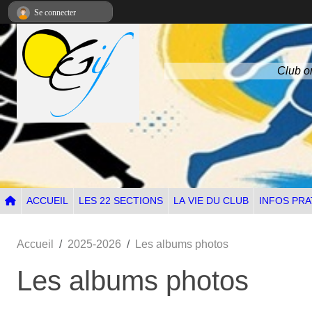
Panneau de gestion des cookies
Se connecter
Club om
ACCUEIL
LES 22 SECTIONS
LA VIE DU CLUB
INFOS PRA
Accueil
2025-2026
Les albums photos
Les albums photos