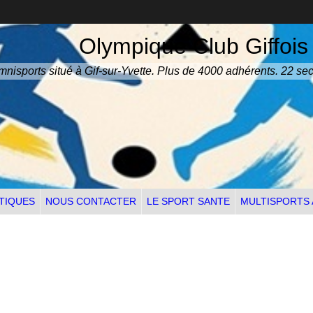
Olympique Club Giffois
nisports situé à Gif-sur-Yvette. Plus de 4000 adhérents. 22 sec
TIQUES
NOUS CONTACTER
LE SPORT SANTE
MULTISPORTS