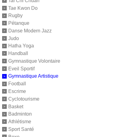
Taï Chi Chuan
Tae Kwon Do
Rugby
Pétanque
Danse Modern Jazz
Judo
Hatha Yoga
Handball
Gymnastique Volontaire
Eveil Sportif
Gymnastique Artistique
Football
Escrime
Cyclotourisme
Basket
Badminton
Athlétisme
Sport Santé
Boxe