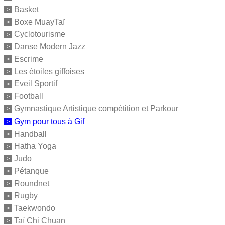
Basket
Boxe MuayTaï
Cyclotourisme
Danse Modern Jazz
Escrime
Les étoiles giffoises
Eveil Sportif
Football
Gymnastique Artistique compétition et Parkour
Gym pour tous à Gif
Handball
Hatha Yoga
Judo
Pétanque
Roundnet
Rugby
Taekwondo
Taï Chi Chuan