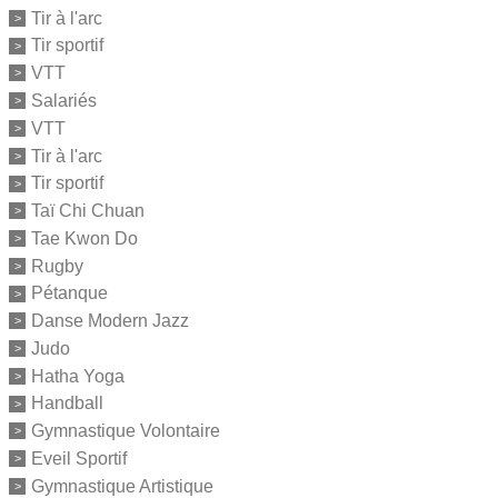
Tir à l'arc
Tir sportif
VTT
Salariés
VTT
Tir à l'arc
Tir sportif
Taï Chi Chuan
Tae Kwon Do
Rugby
Pétanque
Danse Modern Jazz
Judo
Hatha Yoga
Handball
Gymnastique Volontaire
Eveil Sportif
Gymnastique Artistique