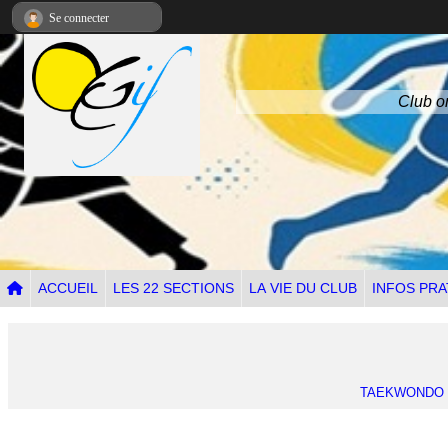
Panneau de gestion des cookies
Se connecter
Club om
ACCUEIL
LES 22 SECTIONS
LA VIE DU CLUB
INFOS PRA
TAEKWONDO