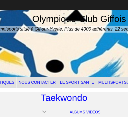
Olympique Club Giffois
nisports situé à Gif-sur-Yvette. Plus de 4000 adhérents. 22 sec
TIQUES
NOUS CONTACTER
LE SPORT SANTE
MULTISPORTS
Taekwondo
ALBUMS VIDÉOS