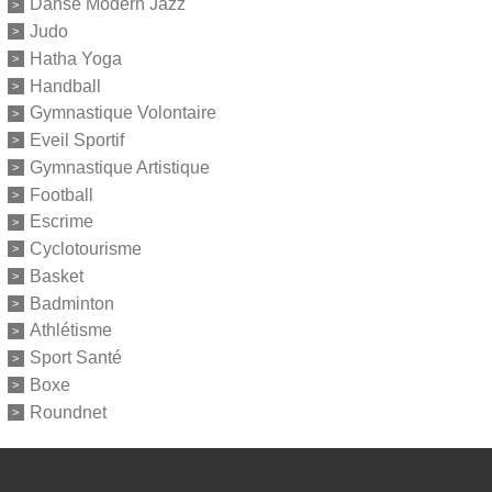
Danse Modern Jazz
Judo
Hatha Yoga
Handball
Gymnastique Volontaire
Eveil Sportif
Gymnastique Artistique
Football
Escrime
Cyclotourisme
Basket
Badminton
Athlétisme
Sport Santé
Boxe
Roundnet