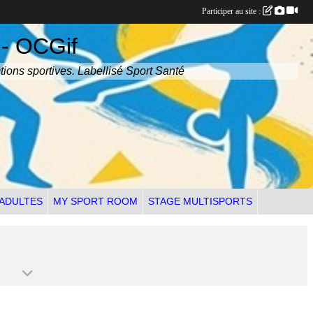
Participer au site :
 - OCGif
tions sportives. Labellisé Sport Santé
 ADULTES
MY SPORT ROOM
STAGE MULTISPORTS