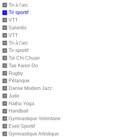
Tir à l'arc
Tir sportif
VTT
Salariés
VTT
Tir à l'arc
Tir sportif
Taï Chi Chuan
Tae Kwon Do
Rugby
Pétanque
Danse Modern Jazz
Judo
Hatha Yoga
Handball
Gymnastique Volontaire
Eveil Sportif
Gymnastique Artistique