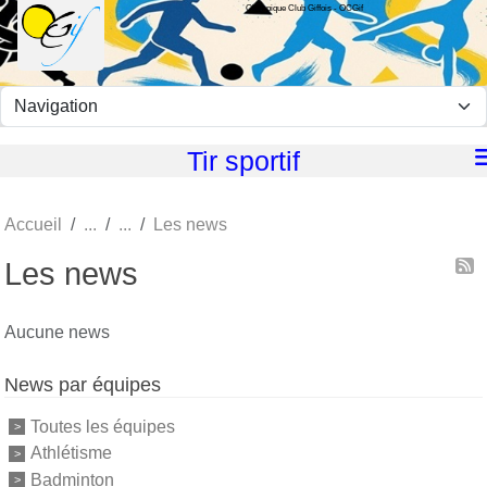
Olympique Club Giffois - OCGif
Panneau de gestion des cookies
Tir sportif
Accueil
Les news
Les news
Aucune news
News par équipes
Toutes les équipes
Athlétisme
Badminton