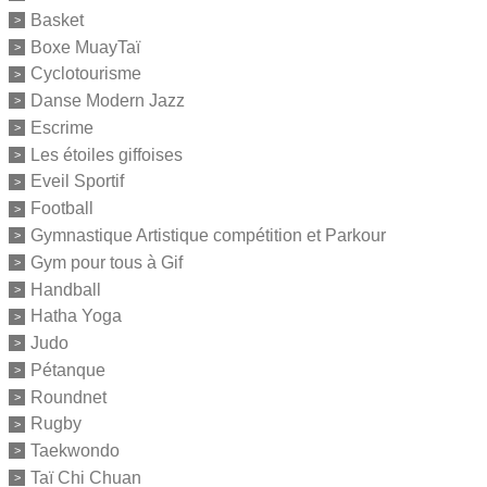
Basket
Boxe MuayTaï
Cyclotourisme
Danse Modern Jazz
Escrime
Les étoiles giffoises
Eveil Sportif
Football
Gymnastique Artistique compétition et Parkour
Gym pour tous à Gif
Handball
Hatha Yoga
Judo
Pétanque
Roundnet
Rugby
Taekwondo
Taï Chi Chuan