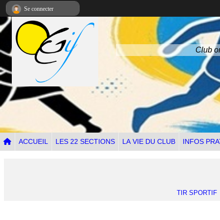
Panneau de gestion des cookies
Se connecter
Club om
ACCUEIL
LES 22 SECTIONS
LA VIE DU CLUB
INFOS PRA
TIR SPORTIF