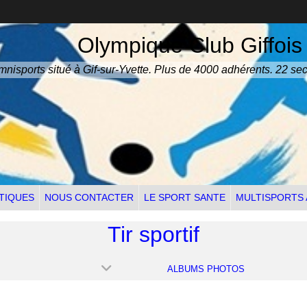
Olympique Club Giffois
nisports situé à Gif-sur-Yvette. Plus de 4000 adhérents. 22 sec
TIQUES
NOUS CONTACTER
LE SPORT SANTE
MULTISPORTS
Tir sportif
ALBUMS PHOTOS