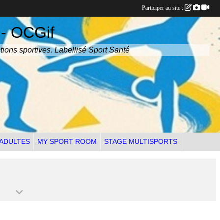
Participer au site :
 - OCGif
tions sportives. Labellisé Sport Santé
 ADULTES
MY SPORT ROOM
STAGE MULTISPORTS