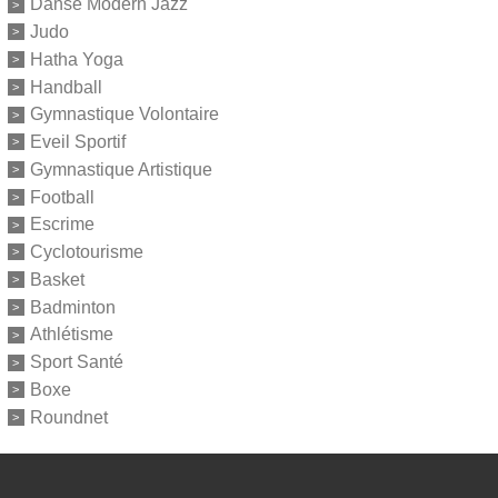
Danse Modern Jazz
Judo
Hatha Yoga
Handball
Gymnastique Volontaire
Eveil Sportif
Gymnastique Artistique
Football
Escrime
Cyclotourisme
Basket
Badminton
Athlétisme
Sport Santé
Boxe
Roundnet