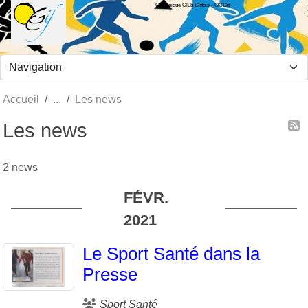
Olympique Club Giffois - OCGif
Panneau de gestion des cookies
Accueil
Les news
Les news
2 news
FÉVR.
2021
Le Sport Santé dans la
Presse
Sport Santé