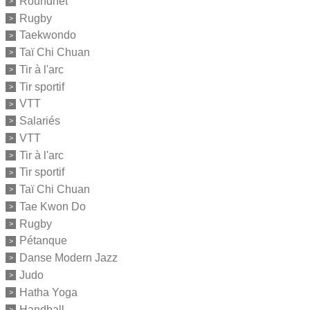
Roundnet
Rugby
Taekwondo
Taï Chi Chuan
Tir à l'arc
Tir sportif
VTT
Salariés
VTT
Tir à l'arc
Tir sportif
Taï Chi Chuan
Tae Kwon Do
Rugby
Pétanque
Danse Modern Jazz
Judo
Hatha Yoga
Handball