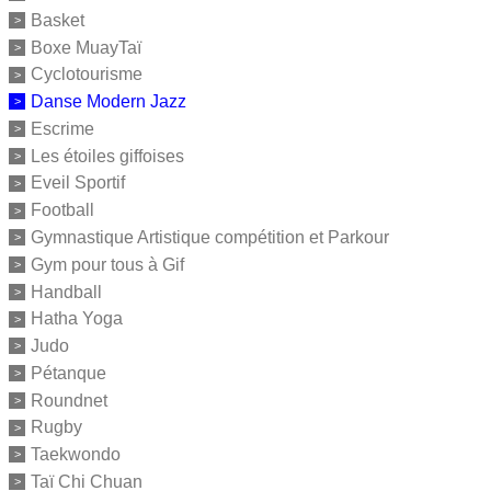
Basket
Boxe MuayTaï
Cyclotourisme
Danse Modern Jazz
Escrime
Les étoiles giffoises
Eveil Sportif
Football
Gymnastique Artistique compétition et Parkour
Gym pour tous à Gif
Handball
Hatha Yoga
Judo
Pétanque
Roundnet
Rugby
Taekwondo
Taï Chi Chuan