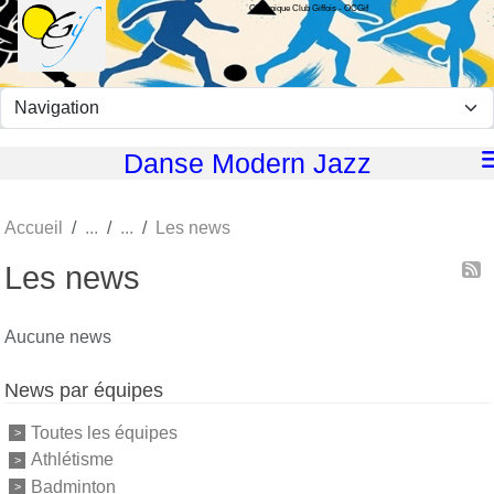
Olympique Club Giffois - OCGif
Panneau de gestion des cookies
Danse Modern Jazz
Accueil
Les news
Les news
Aucune news
News par équipes
Toutes les équipes
Athlétisme
Badminton