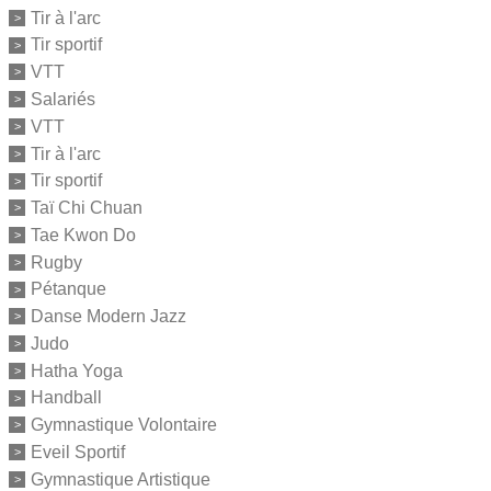
Tir à l'arc
Tir sportif
VTT
Salariés
VTT
Tir à l'arc
Tir sportif
Taï Chi Chuan
Tae Kwon Do
Rugby
Pétanque
Danse Modern Jazz
Judo
Hatha Yoga
Handball
Gymnastique Volontaire
Eveil Sportif
Gymnastique Artistique