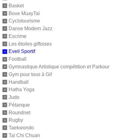
Basket
Boxe MuayTaï
Cyclotourisme
Danse Modern Jazz
Escrime
Les étoiles giffoises
Eveil Sportif
Football
Gymnastique Artistique compétition et Parkour
Gym pour tous à Gif
Handball
Hatha Yoga
Judo
Pétanque
Roundnet
Rugby
Taekwondo
Taï Chi Chuan