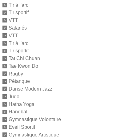
Tir à l'arc
Tir sportif
VTT
Salariés
VTT
Tir à l'arc
Tir sportif
Taï Chi Chuan
Tae Kwon Do
Rugby
Pétanque
Danse Modern Jazz
Judo
Hatha Yoga
Handball
Gymnastique Volontaire
Eveil Sportif
Gymnastique Artistique