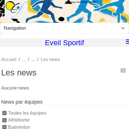
Olympique Club Giffois - OCGif
Panneau de gestion des cookies
Eveil Sportif
Accueil
Les news
Les news
Aucune news
News par équipes
Toutes les équipes
Athlétisme
Badminton