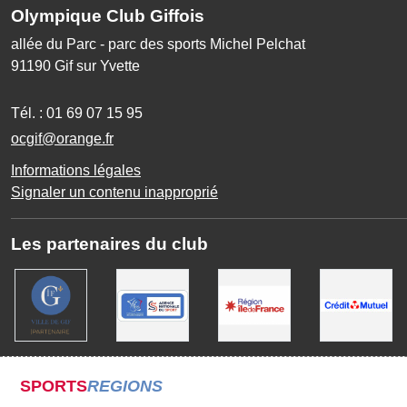
Olympique Club Giffois
allée du Parc - parc des sports Michel Pelchat
91190
Gif sur Yvette
Tél. :
01 69 07 15 95
ocgif@orange.fr
Informations légales
Signaler un contenu inapproprié
Les partenaires du club
SPORTS
REGIONS