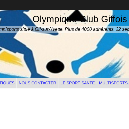
Olympique Club Giffois
nisports situé à Gif-sur-Yvette. Plus de 4000 adhérents. 22 sec
TIQUES
NOUS CONTACTER
LE SPORT SANTE
MULTISPORTS