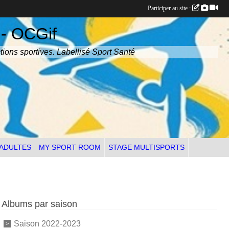
Participer au site :
 - OCGif
tions sportives. Labellisé Sport Santé
 ADULTES
MY SPORT ROOM
STAGE MULTISPORTS
Albums par saison
Saison 2022-2023