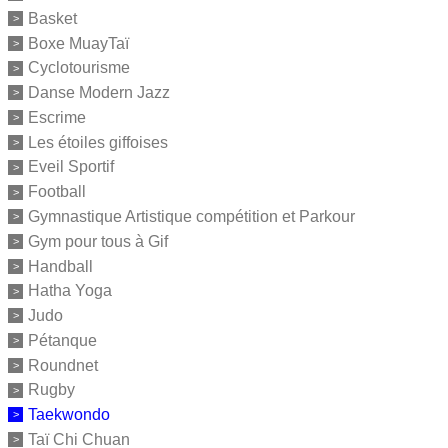
Basket
Boxe MuayTaï
Cyclotourisme
Danse Modern Jazz
Escrime
Les étoiles giffoises
Eveil Sportif
Football
Gymnastique Artistique compétition et Parkour
Gym pour tous à Gif
Handball
Hatha Yoga
Judo
Pétanque
Roundnet
Rugby
Taekwondo
Taï Chi Chuan