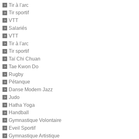
Tir à l'arc
Tir sportif
VTT
Salariés
VTT
Tir à l'arc
Tir sportif
Taï Chi Chuan
Tae Kwon Do
Rugby
Pétanque
Danse Modern Jazz
Judo
Hatha Yoga
Handball
Gymnastique Volontaire
Eveil Sportif
Gymnastique Artistique