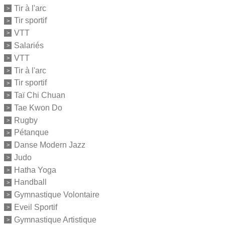
Tir à l'arc
Tir sportif
VTT
Salariés
VTT
Tir à l'arc
Tir sportif
Taï Chi Chuan
Tae Kwon Do
Rugby
Pétanque
Danse Modern Jazz
Judo
Hatha Yoga
Handball
Gymnastique Volontaire
Eveil Sportif
Gymnastique Artistique