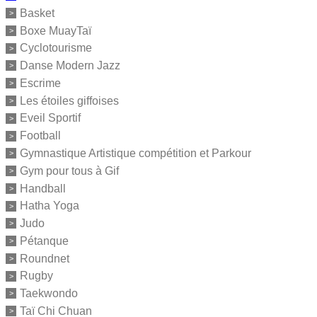
Basket
Boxe MuayTaï
Cyclotourisme
Danse Modern Jazz
Escrime
Les étoiles giffoises
Eveil Sportif
Football
Gymnastique Artistique compétition et Parkour
Gym pour tous à Gif
Handball
Hatha Yoga
Judo
Pétanque
Roundnet
Rugby
Taekwondo
Taï Chi Chuan