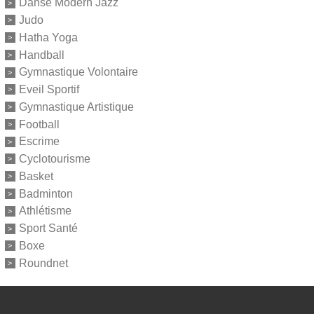
Danse Modern Jazz
Judo
Hatha Yoga
Handball
Gymnastique Volontaire
Eveil Sportif
Gymnastique Artistique
Football
Escrime
Cyclotourisme
Basket
Badminton
Athlétisme
Sport Santé
Boxe
Roundnet