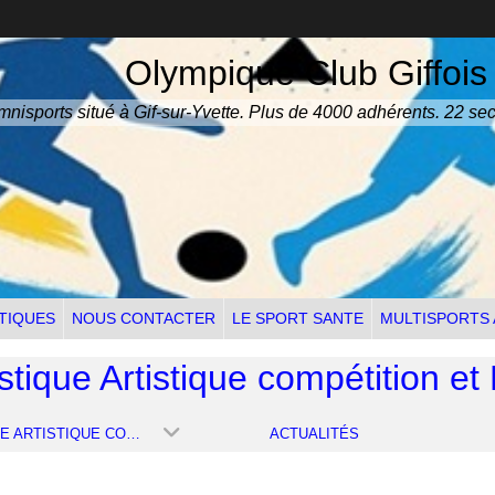
Olympique Club Giffois
nisports situé à Gif-sur-Yvette. Plus de 4000 adhérents. 22 sec
TIQUES
NOUS CONTACTER
LE SPORT SANTE
MULTISPORTS
ique Artistique compétition et
GYMNASTIQUE ARTISTIQUE COMPÉTITION ET PARKOUR
ACTUALITÉS