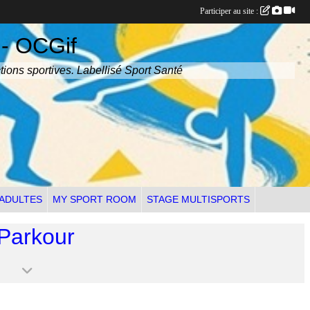
Participer au site :
 - OCGif
tions sportives. Labellisé Sport Santé
 ADULTES
MY SPORT ROOM
STAGE MULTISPORTS
 Parkour