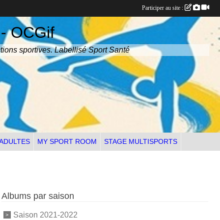
Participer au site :
 - OCGif
tions sportives. Labellisé Sport Santé
 ADULTES
MY SPORT ROOM
STAGE MULTISPORTS
Albums par saison
Saison 2021-2022