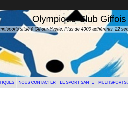
Olympique Club Giffois
nisports situé à Gif-sur-Yvette. Plus de 4000 adhérents. 22 sec
TIQUES
NOUS CONTACTER
LE SPORT SANTE
MULTISPORTS