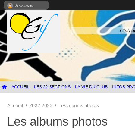
Panneau de gestion des cookies
Se connecter
Club om
ACCUEIL
LES 22 SECTIONS
LA VIE DU CLUB
INFOS PRA
Accueil
2022-2023
Les albums photos
Les albums photos