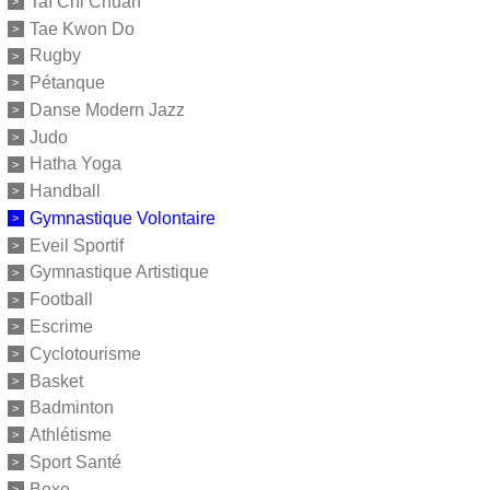
Taï Chi Chuan
Tae Kwon Do
Rugby
Pétanque
Danse Modern Jazz
Judo
Hatha Yoga
Handball
Gymnastique Volontaire
Eveil Sportif
Gymnastique Artistique
Football
Escrime
Cyclotourisme
Basket
Badminton
Athlétisme
Sport Santé
Boxe