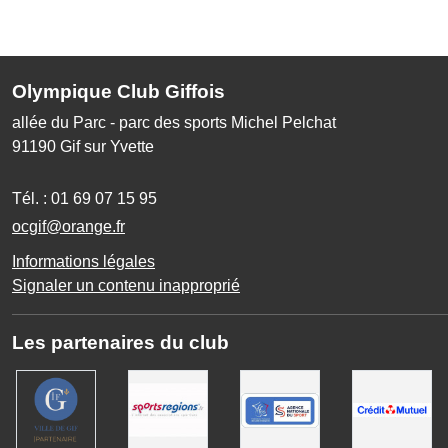
Olympique Club Giffois
allée du Parc - parc des sports Michel Pelchat
91190
Gif sur Yvette
Tél. :
01 69 07 15 95
ocgif@orange.fr
Informations légales
Signaler un contenu inapproprié
Les partenaires du club