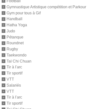
Football
Gymnastique Artistique compétition et Parkour
Gym pour tous à Gif
Handball
Hatha Yoga
Judo
Pétanque
Roundnet
Rugby
Taekwondo
Taï Chi Chuan
Tir à l'arc
Tir sportif
VTT
Salariés
VTT
Tir à l'arc
Tir sportif