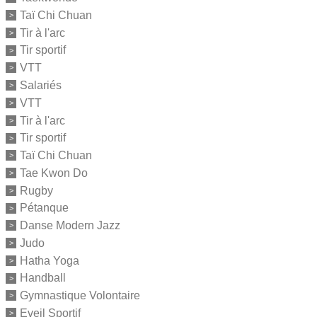
Taï Chi Chuan
Tir à l'arc
Tir sportif
VTT
Salariés
VTT
Tir à l'arc
Tir sportif
Taï Chi Chuan
Tae Kwon Do
Rugby
Pétanque
Danse Modern Jazz
Judo
Hatha Yoga
Handball
Gymnastique Volontaire
Eveil Sportif