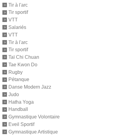
Tir à l'arc
Tir sportif
VTT
Salariés
VTT
Tir à l'arc
Tir sportif
Taï Chi Chuan
Tae Kwon Do
Rugby
Pétanque
Danse Modern Jazz
Judo
Hatha Yoga
Handball
Gymnastique Volontaire
Eveil Sportif
Gymnastique Artistique