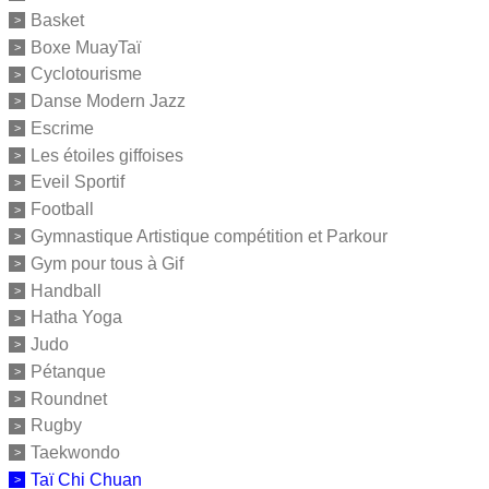
Basket
Boxe MuayTaï
Cyclotourisme
Danse Modern Jazz
Escrime
Les étoiles giffoises
Eveil Sportif
Football
Gymnastique Artistique compétition et Parkour
Gym pour tous à Gif
Handball
Hatha Yoga
Judo
Pétanque
Roundnet
Rugby
Taekwondo
Taï Chi Chuan