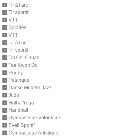
Tir à l'arc
Tir sportif
VTT
Salariés
VTT
Tir à l'arc
Tir sportif
Taï Chi Chuan
Tae Kwon Do
Rugby
Pétanque
Danse Modern Jazz
Judo
Hatha Yoga
Handball
Gymnastique Volontaire
Eveil Sportif
Gymnastique Artistique