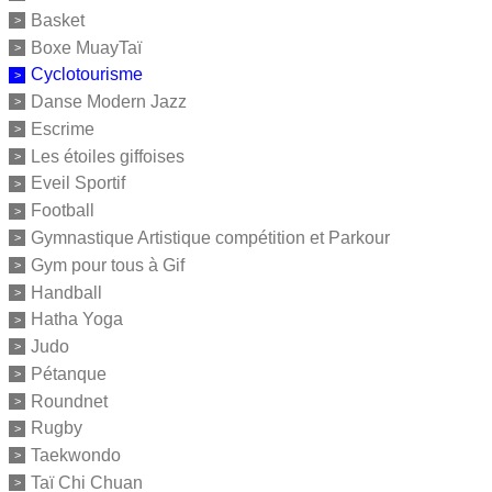
Basket
Boxe MuayTaï
Cyclotourisme
Danse Modern Jazz
Escrime
Les étoiles giffoises
Eveil Sportif
Football
Gymnastique Artistique compétition et Parkour
Gym pour tous à Gif
Handball
Hatha Yoga
Judo
Pétanque
Roundnet
Rugby
Taekwondo
Taï Chi Chuan