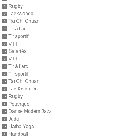
Rugby
Taekwondo
Taï Chi Chuan
Tir à l'arc
Tir sportif
VTT
Salariés
VTT
Tir à l'arc
Tir sportif
Taï Chi Chuan
Tae Kwon Do
Rugby
Pétanque
Danse Modern Jazz
Judo
Hatha Yoga
Handball