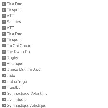
Tir à l'arc
Tir sportif
VTT
Salariés
VTT
Tir à l'arc
Tir sportif
Taï Chi Chuan
Tae Kwon Do
Rugby
Pétanque
Danse Modern Jazz
Judo
Hatha Yoga
Handball
Gymnastique Volontaire
Eveil Sportif
Gymnastique Artistique