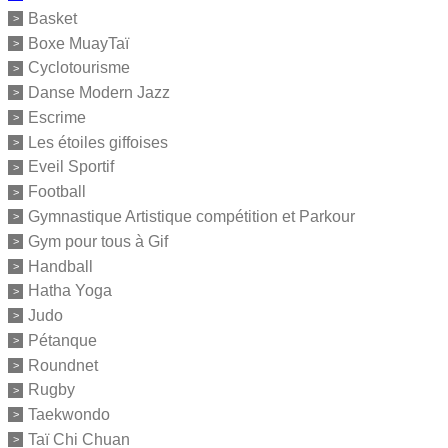
Basket
Boxe MuayTaï
Cyclotourisme
Danse Modern Jazz
Escrime
Les étoiles giffoises
Eveil Sportif
Football
Gymnastique Artistique compétition et Parkour
Gym pour tous à Gif
Handball
Hatha Yoga
Judo
Pétanque
Roundnet
Rugby
Taekwondo
Taï Chi Chuan