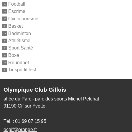
Football
Escrime
Cyclotourisme
Basket
Badminton
Athlétisme
Sport Santé
Boxe
Roundnet
Tir sportif test
Olympique Club Giffois
allée du Parc - parc des sports Michel Pelchat
91190
Gif sur Yvette
Tél. :
01 69 07 15 95
ocgif@orange.fr