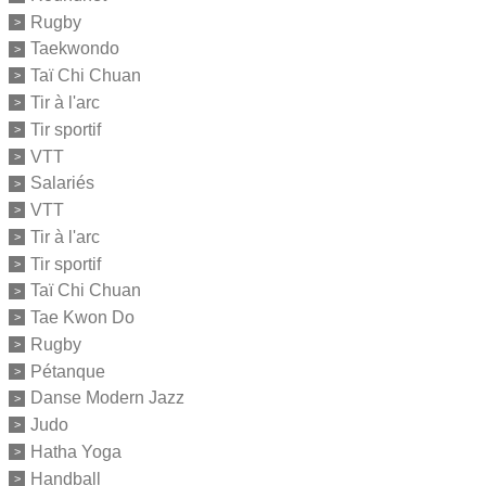
Rugby
Taekwondo
Taï Chi Chuan
Tir à l'arc
Tir sportif
VTT
Salariés
VTT
Tir à l'arc
Tir sportif
Taï Chi Chuan
Tae Kwon Do
Rugby
Pétanque
Danse Modern Jazz
Judo
Hatha Yoga
Handball