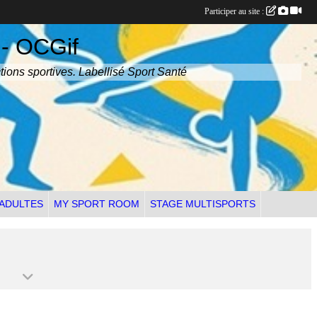
Participer au site :
 - OCGif
tions sportives. Labellisé Sport Santé
 ADULTES
MY SPORT ROOM
STAGE MULTISPORTS