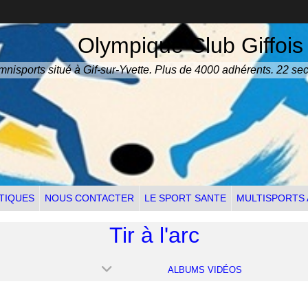
Olympique Club Giffois
nisports situé à Gif-sur-Yvette. Plus de 4000 adhérents. 22 sec
TIQUES
NOUS CONTACTER
LE SPORT SANTE
MULTISPORTS
Tir à l'arc
ALBUMS VIDÉOS