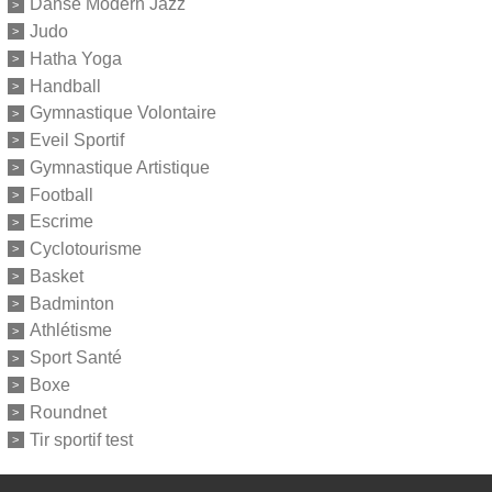
Danse Modern Jazz
Judo
Hatha Yoga
Handball
Gymnastique Volontaire
Eveil Sportif
Gymnastique Artistique
Football
Escrime
Cyclotourisme
Basket
Badminton
Athlétisme
Sport Santé
Boxe
Roundnet
Tir sportif test