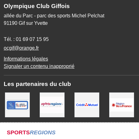
Olympique Club Giffois
allée du Parc - parc des sports Michel Pelchat
91190
Gif sur Yvette
Tél. :
01 69 07 15 95
ocgif@orange.fr
Informations légales
Signaler un contenu inapproprié
Les partenaires du club
SPORTS
REGIONS