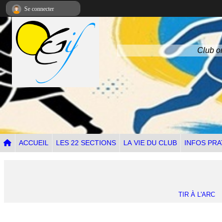
Panneau de gestion des cookies
Se connecter
Club om
ACCUEIL
LES 22 SECTIONS
LA VIE DU CLUB
INFOS PRA
TIR À L'ARC