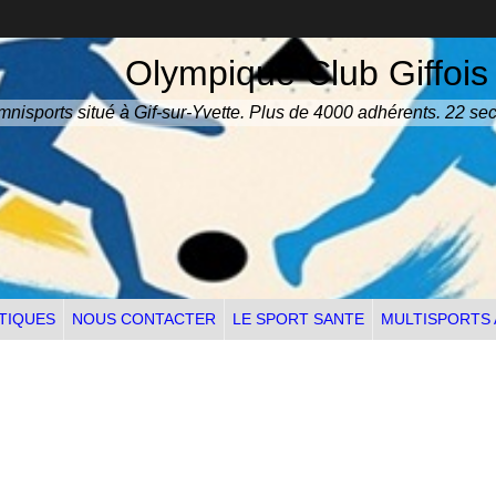
Olympique Club Giffois
nisports situé à Gif-sur-Yvette. Plus de 4000 adhérents. 22 sec
TIQUES
NOUS CONTACTER
LE SPORT SANTE
MULTISPORTS