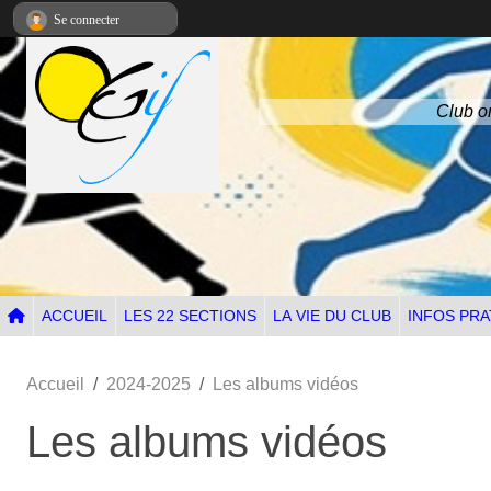
Panneau de gestion des cookies
Se connecter
Club om
ACCUEIL
LES 22 SECTIONS
LA VIE DU CLUB
INFOS PRA
Accueil
2024-2025
Les albums vidéos
Les albums vidéos