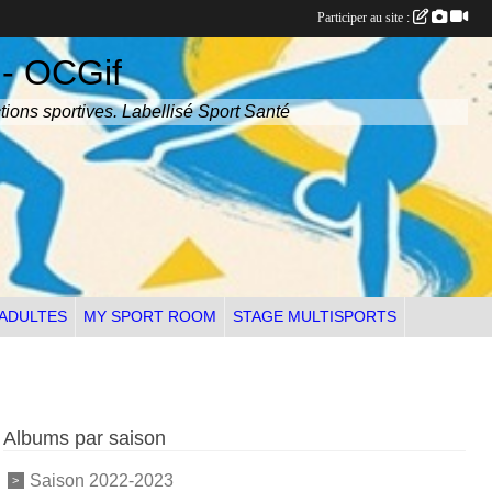
Participer au site :
 - OCGif
tions sportives. Labellisé Sport Santé
 ADULTES
MY SPORT ROOM
STAGE MULTISPORTS
Albums par saison
Saison 2022-2023