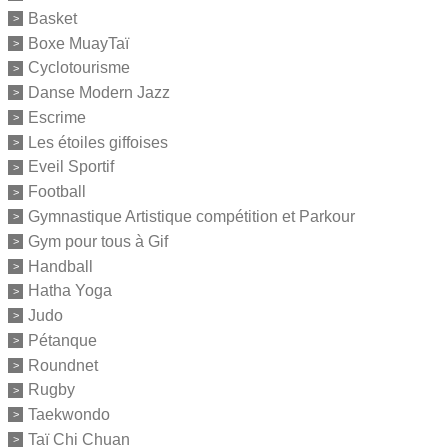
Basket
Boxe MuayTaï
Cyclotourisme
Danse Modern Jazz
Escrime
Les étoiles giffoises
Eveil Sportif
Football
Gymnastique Artistique compétition et Parkour
Gym pour tous à Gif
Handball
Hatha Yoga
Judo
Pétanque
Roundnet
Rugby
Taekwondo
Taï Chi Chuan