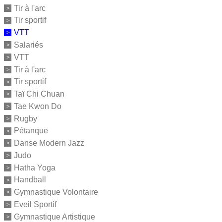
Tir à l'arc
Tir sportif
VTT
Salariés
VTT
Tir à l'arc
Tir sportif
Taï Chi Chuan
Tae Kwon Do
Rugby
Pétanque
Danse Modern Jazz
Judo
Hatha Yoga
Handball
Gymnastique Volontaire
Eveil Sportif
Gymnastique Artistique