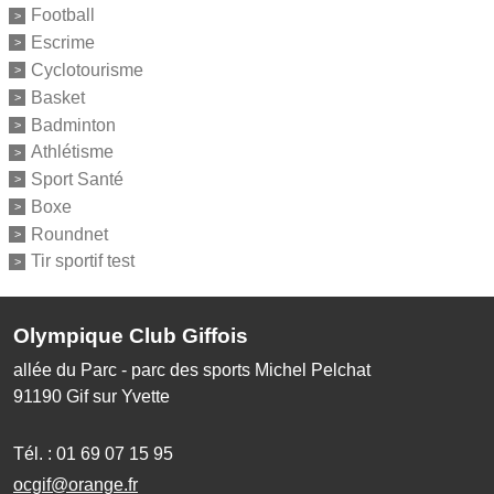
Football
Escrime
Cyclotourisme
Basket
Badminton
Athlétisme
Sport Santé
Boxe
Roundnet
Tir sportif test
Olympique Club Giffois
allée du Parc - parc des sports Michel Pelchat
91190
Gif sur Yvette
Tél. :
01 69 07 15 95
ocgif@orange.fr