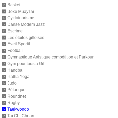
Basket
Boxe MuayTaï
Cyclotourisme
Danse Modern Jazz
Escrime
Les étoiles giffoises
Eveil Sportif
Football
Gymnastique Artistique compétition et Parkour
Gym pour tous à Gif
Handball
Hatha Yoga
Judo
Pétanque
Roundnet
Rugby
Taekwondo
Taï Chi Chuan