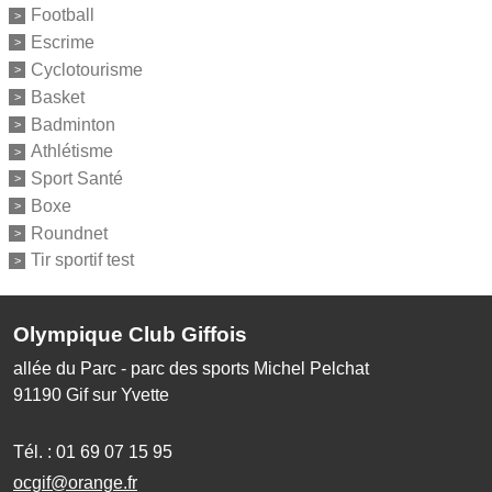
Football
Escrime
Cyclotourisme
Basket
Badminton
Athlétisme
Sport Santé
Boxe
Roundnet
Tir sportif test
Olympique Club Giffois
allée du Parc - parc des sports Michel Pelchat
91190
Gif sur Yvette
Tél. :
01 69 07 15 95
ocgif@orange.fr