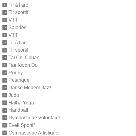
Tir à l'arc
Tir sportif
VTT
Salariés
VTT
Tir à l'arc
Tir sportif
Taï Chi Chuan
Tae Kwon Do
Rugby
Pétanque
Danse Modern Jazz
Judo
Hatha Yoga
Handball
Gymnastique Volontaire
Eveil Sportif
Gymnastique Artistique